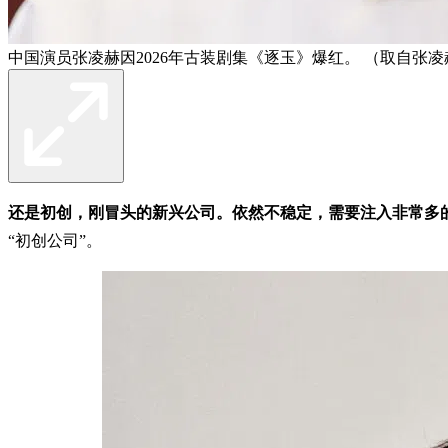
中国演员张凌赫因2026年古装剧集《逐玉》爆红。 （取自张
还是初创，刚冒头的新兴公司。依然不稳定，需要注入非常多
“初创公司”。