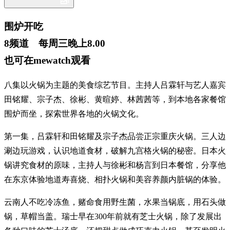
围炉开吃
8频道 每周三晚上8.00
也可在mewatch观看
八集以火锅为主题的美食综艺节目。主持人吕霖轩与艺人嘉宾
田铭耀、宗子杰、徐彬、黄暄婷、林茜茜等，到本地各家餐馆
围炉而坐，探索世界各地的火锅文化。
第一集，吕霖轩和田铭耀及宗子杰品尝正宗重庆火锅。三人边
涮边玩游戏，认识地道食材，破解九宫格火锅的秘密。日本火
锅讲究食材的原味，主持人与徐彬和杨言到日本餐馆，分享他
在东京体验地道寿喜烧、相扑火锅和美容养颜内脏锅的体验。
云南人不吃冷冻鱼，赌命食用野生菌，水果当锅底，用石头做
锅，草帽当盖。瑞士早在300年前就有芝士火锅，除了发展出