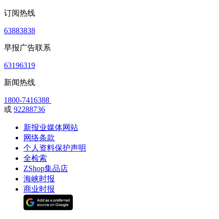
订阅热线
63883838
早报广告联系
63196319
新闻热线
1800-7416388
或
92288736
新报业媒体网站
网络条款
个人资料保护声明
全检索
ZShop集品店
海峡时报
商业时报