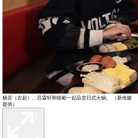
杨言（左起）、吕霖轩和徐彬一起品尝日式火锅。 （新传媒
提供）