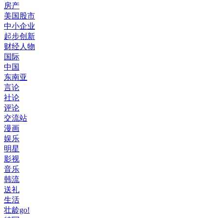
房产
美国股市
中小企业
起步创新
财经人物
国际
中国
东南亚
言论
社论
评论
交流站
漫画
娱乐
明星
影视
音乐
韩流
送礼
生活
壮龄go!