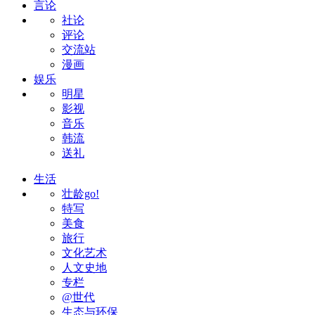
言论
社论
评论
交流站
漫画
娱乐
明星
影视
音乐
韩流
送礼
生活
壮龄go!
特写
美食
旅行
文化艺术
人文史地
专栏
@世代
生态与环保