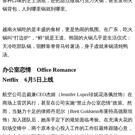
各种口味的芝士汤底，还把甜点做成巧克力火锅，甚至发明火
锅背包，人到哪里锅就到哪里。
越南火锅吃的是丰盛的食材，更是热闹的氛围。在广东，吃火
锅叫“打边炉”，“鲜”就是王道。韩国的火锅几乎是生活仪式：
天冷吃部队锅，宿醉靠脊骨马铃薯汤，身子虚就来锅清炖鸭
汤。
办公室恋情 Office Romance
Netflix 6月5日上线
航空公司总裁兼CEO杰姬（Jennifer Lopez珍妮花洛佩丝饰）在
商场上雷厉风行，甚至在公司实施“禁止办公室恋情”政策。然
而，当魅力十足的律师丹尼尔（Brett Goldstein布莱特高德斯坦
饰）加入团队后，她亲手定下的规矩面临考验。在充满火花的
职场交锋中，两个原本全心投入工作的工作狂最终跟随心意，