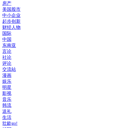
房产
美国股市
中小企业
起步创新
财经人物
国际
中国
东南亚
言论
社论
评论
交流站
漫画
娱乐
明星
影视
音乐
韩流
送礼
生活
壮龄go!