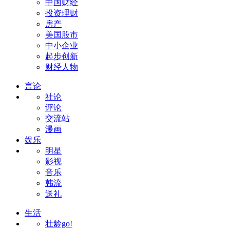
中国财经
投资理财
房产
美国股市
中小企业
起步创新
财经人物
言论
社论
评论
交流站
漫画
娱乐
明星
影视
音乐
韩流
送礼
生活
壮龄go!