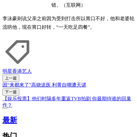
错。（互联网）
李泳豪则说父亲之前因为受到打击所以胃口不好，他和老婆轮
流哄他，现在胃口好转，“一天吃足四餐”。
明星
香港艺人
上一篇
因“来都来了”高烧送医 利菁自嘲遭天谴
下一篇
【娱乐投票】他们时隔多年重返TVB拍剧 你最期待谁的回巢
作？
最新
热门