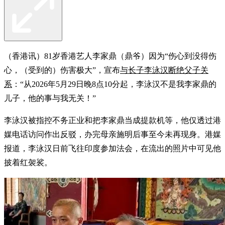
（香港讯）81岁香港艺人李家鼎（鼎爷）因为“伤心到没得伤
心，（受到的）伤害极大”，宣布
与长子李泳汉断绝父子关
系
：“从2026年5月29日晚8点10分起，李泳汉不是我李家鼎的
儿子，他的事与我无关！”
李泳汉被指控不务正业和把李家鼎当成提款机等，他仅透过港
媒电话访问作出反驳，办完母亲施明后事至今未再现身。港媒
报道，李泳汉日前飞往印度参加法会，在流出的照片中可见他
披着红袈裟。