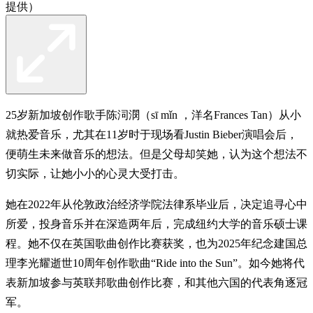
提供）
25岁新加坡创作歌手陈泀潣（sī mǐn ，洋名Frances Tan）从小
就热爱音乐，尤其在11岁时于现场看Justin Bieber演唱会后，
便萌生未来做音乐的想法。但是父母却笑她，认为这个想法不
切实际，让她小小的心灵大受打击。
她在2022年从伦敦政治经济学院法律系毕业后，决定追寻心中
所爱，投身音乐并在深造两年后，完成纽约大学的音乐硕士课
程。她不仅在英国歌曲创作比赛获奖，也为2025年纪念建国总
理李光耀逝世10周年创作歌曲“Ride into the Sun”。如今她将代
表新加坡参与英联邦歌曲创作比赛，和其他六国的代表角逐冠
军。