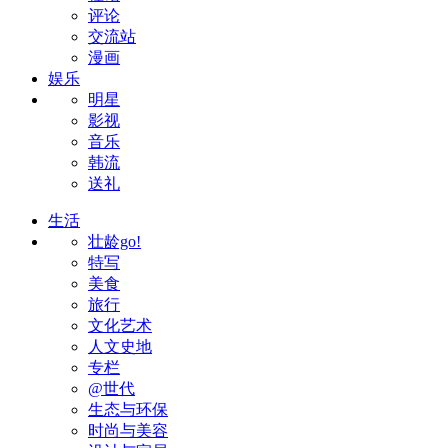
评论
交流站
漫画
娱乐
明星
影视
音乐
韩流
送礼
生活
壮龄go!
特写
美食
旅行
文化艺术
人文史地
专栏
@世代
生态与环保
时尚与美容