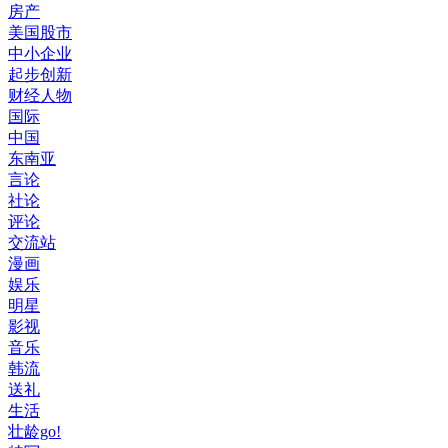
房产
美国股市
中小企业
起步创新
财经人物
国际
中国
东南亚
言论
社论
评论
交流站
漫画
娱乐
明星
影视
音乐
韩流
送礼
生活
壮龄go!