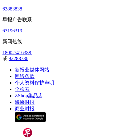
63883838
早报广告联系
63196319
新闻热线
1800-7416388
或
92288736
新报业媒体网站
网络条款
个人资料保护声明
全检索
ZShop集品店
海峡时报
商业时报