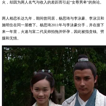
火，却因为两人名气与收入的差距而引起“女尊男卑”的舆论。
两人相恋长达九年，期间曾同居，杨思琦与李泳豪、李泳汉和
施明住在同一屋檐下。杨思琦2011年与李泳豪分手，并在接下
来一年里，火速与富二代吴帅拍拖并怀孕，因此被指贪钱、劈
腿和无情。