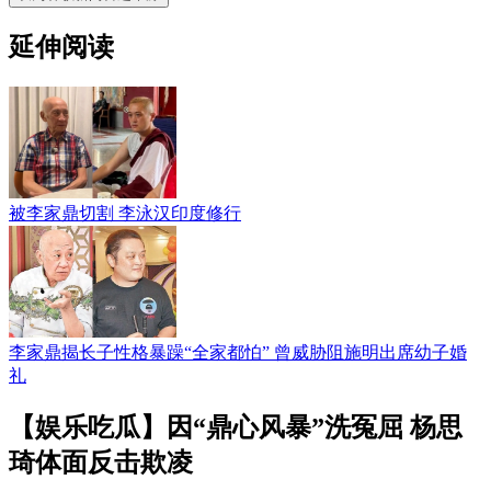
延伸阅读
被李家鼎切割 李泳汉印度修行
李家鼎揭长子性格暴躁“全家都怕” 曾威胁阻施明出席幼子婚
礼
【娱乐吃瓜】因“鼎心风暴”洗冤屈 杨思
琦体面反击欺凌