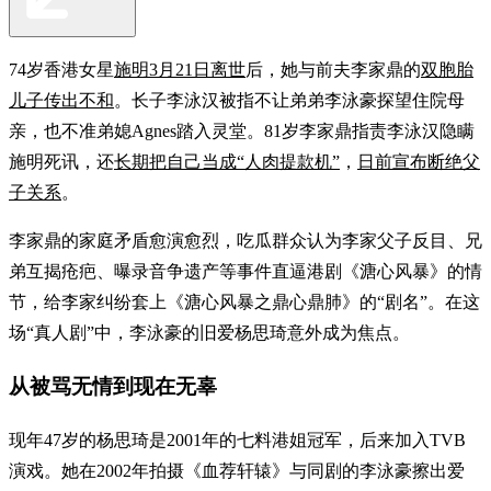
74岁香港女星
施明3月21日离世
后，她与前夫李家鼎的
双胞胎
儿子传出不和
。长子李泳汉被指不让弟弟李泳豪探望住院母
亲，也不准弟媳Agnes踏入灵堂。81岁李家鼎指责李泳汉隐瞒
施明死讯，还
长期把自己当成“人肉提款机”
，
日前宣布断绝父
子关系
。
李家鼎的家庭矛盾愈演愈烈，吃瓜群众认为李家父子反目、兄
弟互揭疮疤、曝录音争遗产等事件直逼港剧《溏心风暴》的情
节，给李家纠纷套上《溏心风暴之鼎心鼎肺》的“剧名”。在这
场“真人剧”中，李泳豪的旧爱杨思琦意外成为焦点。
从被骂无情到现在无辜
现年47岁的杨思琦是2001年的七料港姐冠军，后来加入TVB
演戏。她在2002年拍摄《血荐轩辕》与同剧的李泳豪擦出爱