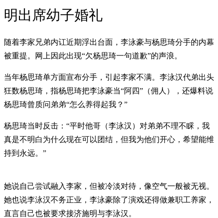
明出席幼子婚礼
随着李家兄弟内讧近期浮出台面，李泳豪与杨思琦分手的内幕
被重提。网上因此出现“欠杨思琦一句道歉”的声浪。
当年杨思琦单方面宣布分手，引起李家不满。李泳汉代弟出头
狂数杨思琦，指杨思琦把李泳豪当“阿四”（佣人），还爆料说
杨思琦曾质问弟弟“怎么养得起我？”
杨思琦当时反击：“平时他哥（李泳汉）对弟弟不理不睬，我
真是不明白为什么现在可以团结，但我为他们开心，希望能维
持到永远。”
她说自己尝试融入李家，但被冷淡对待，像空气一般被无视。
她也说李泳汉不务正业，李泳豪除了演戏还得做兼职工养家，
直言自己也被要求接济施明与李泳汉。