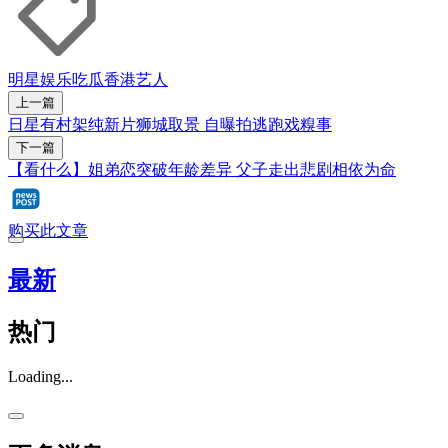
明星
娱乐吃瓜
香港艺人
上一篇
日星有村架纯新片狮城取景 自曝拍逃跑戏糗事
下一篇
【看什么】姐弟恋突破年龄差异 父子走出悲剧相依为命
购买此文章
最新
热门
Loading...