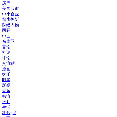
房产
美国股市
中小企业
起步创新
财经人物
国际
中国
东南亚
言论
社论
评论
交流站
漫画
娱乐
明星
影视
音乐
韩流
送礼
生活
壮龄go!