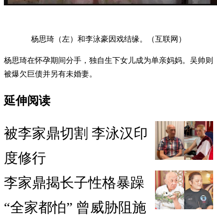
杨思琦（左）和李泳豪因戏结缘。（互联网）
杨思琦在怀孕期间分手，独自生下女儿成为单亲妈妈。吴帅则
被爆欠巨债并另有未婚妻。
延伸阅读
被李家鼎切割 李泳汉印
度修行
李家鼎揭长子性格暴躁
“全家都怕” 曾威胁阻施