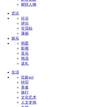
财经人物
言论
社论
评论
交流站
漫画
娱乐
明星
影视
音乐
韩流
送礼
生活
壮龄go!
特写
美食
旅行
文化艺术
人文史地