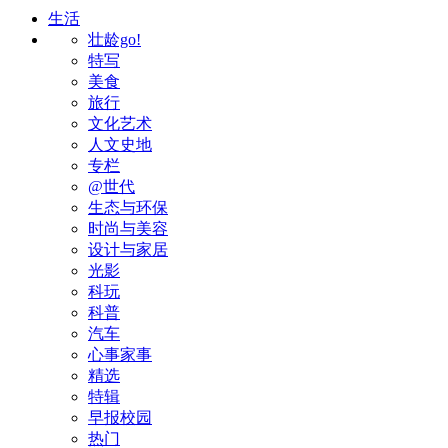
生活
壮龄go!
特写
美食
旅行
文化艺术
人文史地
专栏
@世代
生态与环保
时尚与美容
设计与家居
光影
科玩
科普
汽车
心事家事
精选
特辑
早报校园
热门