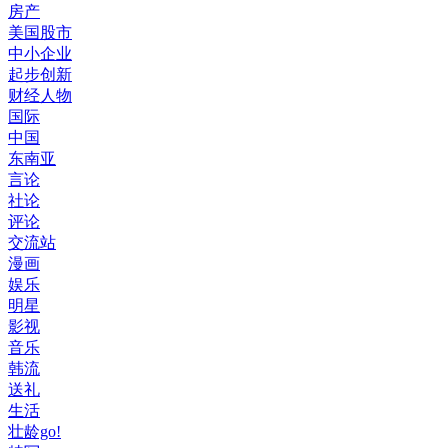
房产
美国股市
中小企业
起步创新
财经人物
国际
中国
东南亚
言论
社论
评论
交流站
漫画
娱乐
明星
影视
音乐
韩流
送礼
生活
壮龄go!