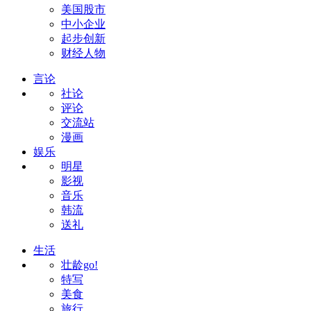
美国股市
中小企业
起步创新
财经人物
言论
社论
评论
交流站
漫画
娱乐
明星
影视
音乐
韩流
送礼
生活
壮龄go!
特写
美食
旅行