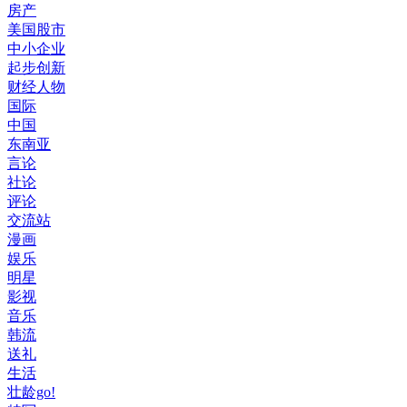
房产
美国股市
中小企业
起步创新
财经人物
国际
中国
东南亚
言论
社论
评论
交流站
漫画
娱乐
明星
影视
音乐
韩流
送礼
生活
壮龄go!