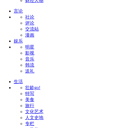
财经人物
言论
社论
评论
交流站
漫画
娱乐
明星
影视
音乐
韩流
送礼
生活
壮龄go!
特写
美食
旅行
文化艺术
人文史地
专栏