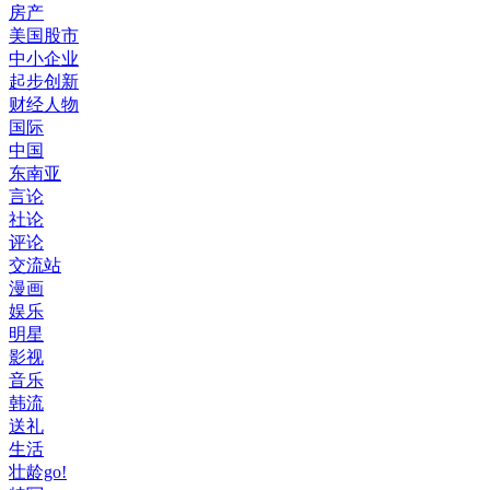
房产
美国股市
中小企业
起步创新
财经人物
国际
中国
东南亚
言论
社论
评论
交流站
漫画
娱乐
明星
影视
音乐
韩流
送礼
生活
壮龄go!