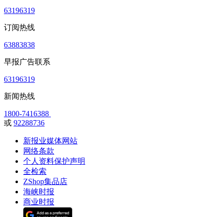
63196319
订阅热线
63883838
早报广告联系
63196319
新闻热线
1800-7416388
或
92288736
新报业媒体网站
网络条款
个人资料保护声明
全检索
ZShop集品店
海峡时报
商业时报