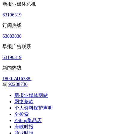
新报业媒体总机
63196319
订阅热线
63883838
早报广告联系
63196319
新闻热线
1800-7416388
或
92288736
新报业媒体网站
网络条款
个人资料保护声明
全检索
ZShop集品店
海峡时报
商业时报