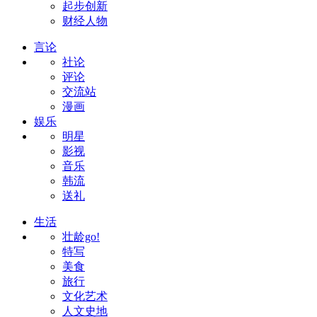
起步创新
财经人物
言论
社论
评论
交流站
漫画
娱乐
明星
影视
音乐
韩流
送礼
生活
壮龄go!
特写
美食
旅行
文化艺术
人文史地