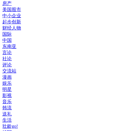
房产
美国股市
中小企业
起步创新
财经人物
国际
中国
东南亚
言论
社论
评论
交流站
漫画
娱乐
明星
影视
音乐
韩流
送礼
生活
壮龄go!