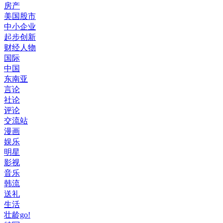
房产
美国股市
中小企业
起步创新
财经人物
国际
中国
东南亚
言论
社论
评论
交流站
漫画
娱乐
明星
影视
音乐
韩流
送礼
生活
壮龄go!