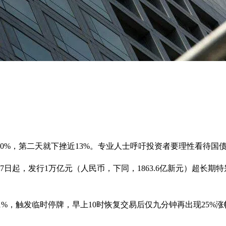
0%，第二天就下挫近13%。专业人士呼吁投资者要理性看待国
7日起，发行1万亿元（人民币，下同，1863.6亿新元）超长期
3.1%，触发临时停牌，早上10时恢复交易后仅九分钟再出现25