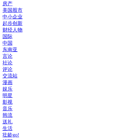
房产
美国股市
中小企业
起步创新
财经人物
国际
中国
东南亚
言论
社论
评论
交流站
漫画
娱乐
明星
影视
音乐
韩流
送礼
生活
壮龄go!