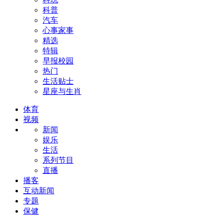
科普
汽车
心事家事
精选
特辑
早报校园
热门
生活贴士
星座与生肖
体育
视频
新闻
娱乐
生活
系列节目
直播
播客
互动新闻
专题
保健