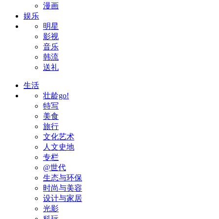
漫画
娱乐
明星
影视
音乐
韩流
送礼
生活
壮龄go!
特写
美食
旅行
文化艺术
人文史地
专栏
@世代
生态与环保
时尚与美容
设计与家居
光影
科玩