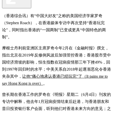
（香港综合讯）有“中国大好友”之称的美国经济学家罗奇
（Stephen Roach），在香港媒体专访中再次坚持“香港玩完
论”，同时指出香港的“一国两制”已变成更具“中国特色的两
制”。
摩根士丹利前亚洲区主席罗奇今年2月在《金融时报》撰文，
指出北京在2019年反修例风波后加强管控香港；香港股市受中
国经济滑坡的影响，恒生指数在冠病疫情那三年下挫49%，回
到1997年回归时的水平；中美关系自2018年起逐渐恶化令香港
夹杂其中，
让他“痛心地承认香港已经玩完”了（It pains me to
say Hong Kong is over）
。
曾长期在香港工作的罗奇在《明报》星期二（6月4日）刊发的
专访中解释，他去年1月冠病疫情结束后赴港，与香港朋友和
昔日投资银行客户会面，听到他们对香港未来方向的意见；之