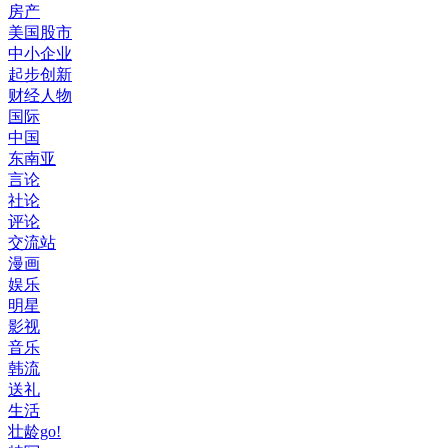
房产
美国股市
中小企业
起步创新
财经人物
国际
中国
东南亚
言论
社论
评论
交流站
漫画
娱乐
明星
影视
音乐
韩流
送礼
生活
壮龄go!