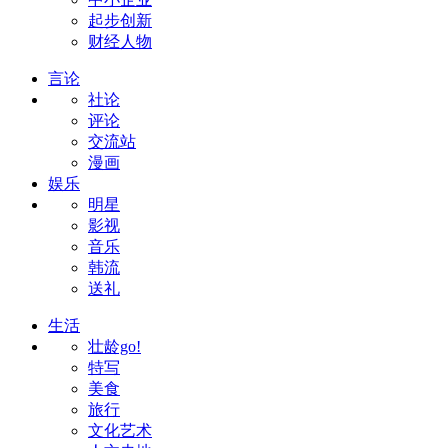
起步创新
财经人物
言论
社论
评论
交流站
漫画
娱乐
明星
影视
音乐
韩流
送礼
生活
壮龄go!
特写
美食
旅行
文化艺术