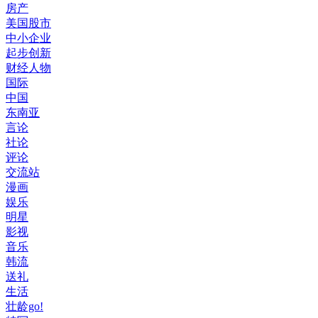
房产
美国股市
中小企业
起步创新
财经人物
国际
中国
东南亚
言论
社论
评论
交流站
漫画
娱乐
明星
影视
音乐
韩流
送礼
生活
壮龄go!