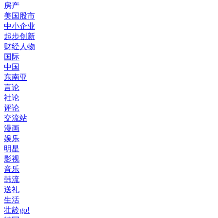
房产
美国股市
中小企业
起步创新
财经人物
国际
中国
东南亚
言论
社论
评论
交流站
漫画
娱乐
明星
影视
音乐
韩流
送礼
生活
壮龄go!