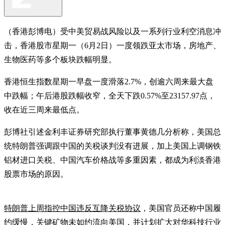
（香港彭博电）受中美贸易战风险以及一系列行业利空消息冲
击，香港股市星期一（6月2日）一度领跌亚太市场，房地产、
生物医药等多个板块跌幅明显。
香港恒生指数星期一早盘一度滑落2.7%，创逾六周来最大盘
中跌幅；午后港股跌幅收窄，全天下跌0.57%至23157.97点，
收在近三周来最低点。
彭博社引述金利丰证券研究部执行董事黄德几分析称，美国总
统特朗普强调跟中国的关税谈判没有进展，加上美国上调钢铁
铝材进口关税、中国汽车价格战等多重因素，都成为利淡香港
股票市场的原因。
特朗普上周指控中国违反互降关税协议
，美国官员还称中国履
约缓慢，关键矿物未如约流向美国，并计划扩大对华科技行业