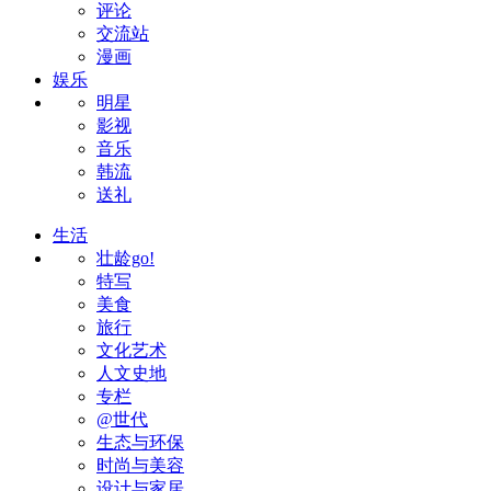
评论
交流站
漫画
娱乐
明星
影视
音乐
韩流
送礼
生活
壮龄go!
特写
美食
旅行
文化艺术
人文史地
专栏
@世代
生态与环保
时尚与美容
设计与家居