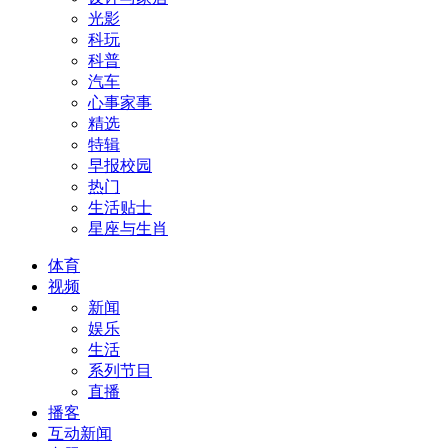
光影
科玩
科普
汽车
心事家事
精选
特辑
早报校园
热门
生活贴士
星座与生肖
体育
视频
新闻
娱乐
生活
系列节目
直播
播客
互动新闻