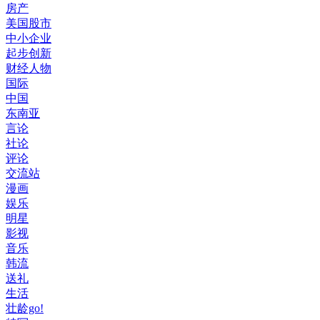
房产
美国股市
中小企业
起步创新
财经人物
国际
中国
东南亚
言论
社论
评论
交流站
漫画
娱乐
明星
影视
音乐
韩流
送礼
生活
壮龄go!