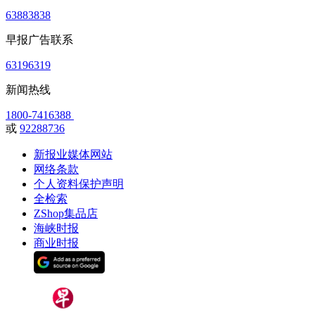
63883838
早报广告联系
63196319
新闻热线
1800-7416388
或
92288736
新报业媒体网站
网络条款
个人资料保护声明
全检索
ZShop集品店
海峡时报
商业时报