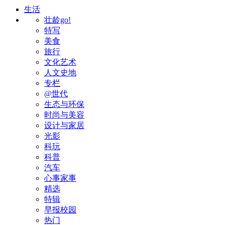
生活
壮龄go!
特写
美食
旅行
文化艺术
人文史地
专栏
@世代
生态与环保
时尚与美容
设计与家居
光影
科玩
科普
汽车
心事家事
精选
特辑
早报校园
热门