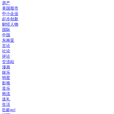
房产
美国股市
中小企业
起步创新
财经人物
国际
中国
东南亚
言论
社论
评论
交流站
漫画
娱乐
明星
影视
音乐
韩流
送礼
生活
壮龄go!