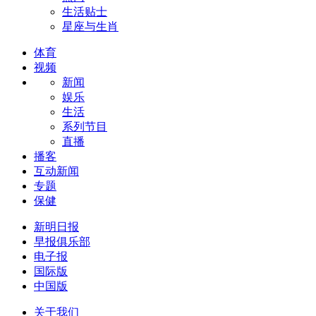
生活贴士
星座与生肖
体育
视频
新闻
娱乐
生活
系列节目
直播
播客
互动新闻
专题
保健
新明日报
早报俱乐部
电子报
国际版
中国版
关于我们