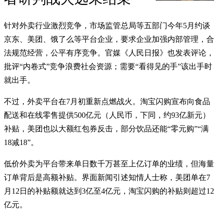
针对外卖行业激烈竞争，市场监管总局等五部门今年5月约谈
京东、美团、饿了么等平台企业，要求企业加强内部管理，合
法规范经营，公平有序竞争。官媒《人民日报》也发表评论，
批评“内卷式”竞争浪费社会资源；需要“看得见的手”该出手时
就出手。
不过，外卖平台在7月初重新点燃战火。淘宝闪购宣布向食品
配送和在线零售提供500亿元（人民币，下同，约93亿新元）
补贴，美团也以大额红包券反击，部分饮品还能“零元购”“满
18减18”。
低价外卖为平台带来单日数千万甚至上亿订单的业绩，但海量
订单背后是高额补贴。界面新闻引述知情人士称，美团单在7
月12日的补贴额就达到3亿至4亿元，淘宝闪购的补贴则超过12
亿元。