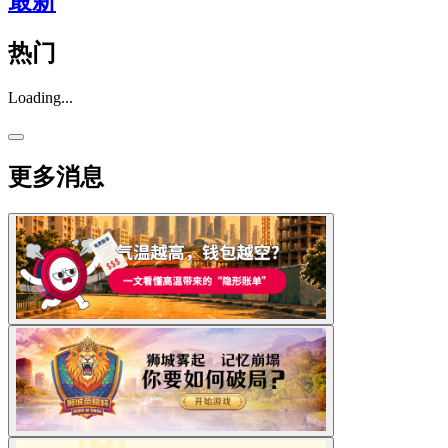
最新
热门
Loading...
更多消息