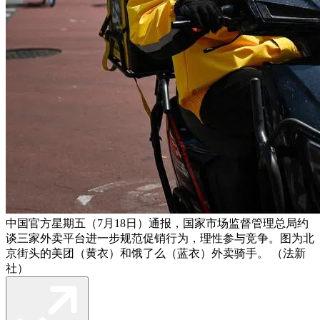
中国官方星期五（7月18日）通报，国家市场监督管理总局约
谈三家外卖平台进一步规范促销行为，理性参与竞争。图为北
京街头的美团（黄衣）和饿了么（蓝衣）外卖骑手。 （法新
社）