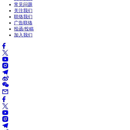
常见问题
关注我们
联络我们
广告联络
投函/投稿
加入我们