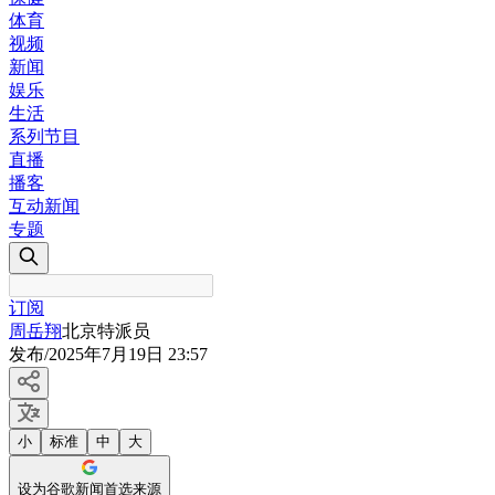
体育
视频
新闻
娱乐
生活
系列节目
直播
播客
互动新闻
专题
订阅
周岳翔
北京特派员
发布
/
2025年7月19日 23:57
小
标准
中
大
设为谷歌新闻首选来源