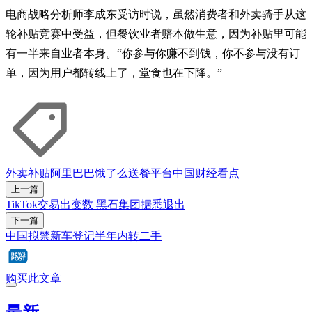
电商战略分析师李成东受访时说，虽然消费者和外卖骑手从这
轮补贴竞赛中受益，但餐饮业者赔本做生意，因为补贴里可能
有一半来自业者本身。“你参与你赚不到钱，你不参与没有订
单，因为用户都转线上了，堂食也在下降。”
外卖
补贴
阿里巴巴
饿了么
送餐平台
中国
财经看点
上一篇
TikTok交易出变数 黑石集团据悉退出
下一篇
中国拟禁新车登记半年内转二手
购买此文章