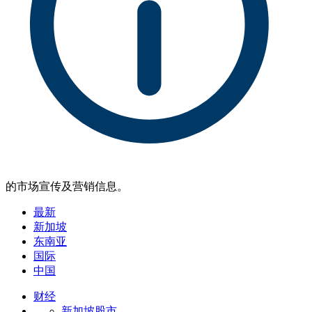
的市场宣传及营销信息。
最新
新加坡
东南亚
国际
中国
财经
新加坡股市