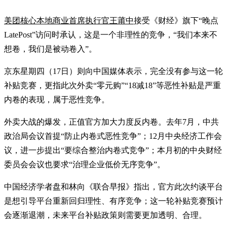
美团核心本地商业首席执行官王莆中
接受《财经》旗下“晚点
LatePost”访问时承认，这是一个非理性的竞争，“我们本来不
想卷，我们是被动卷入”。
京东星期四（17日）则向中国媒体表示，完全没有参与这一轮
补贴竞赛，更指此次外卖“零元购”“18减18”等恶性补贴是严重
内卷的表现，属于恶性竞争。
外卖大战的爆发，正值官方加大力度反内卷。去年7月，中共
政治局会议首提“防止内卷式恶性竞争”；12月中央经济工作会
议，进一步提出“要综合整治内卷式竞争”；本月初的中央财经
委员会会议也要求“治理企业低价无序竞争”。
中国经济学者盘和林向《联合早报》指出，官方此次约谈平台
是想引导平台重新回归理性、有序竞争；这一轮补贴竞赛预计
会逐渐退潮，未来平台补贴政策则需要更加透明、合理。