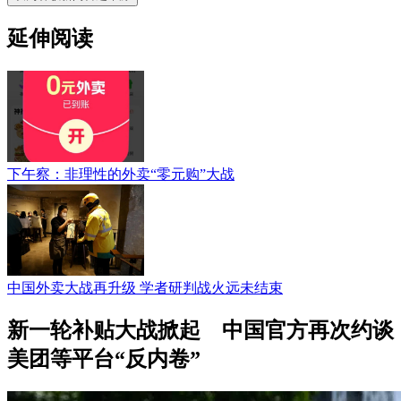
延伸阅读
下午察：非理性的外卖“零元购”大战
中国外卖大战再升级 学者研判战火远未结束
新一轮补贴大战掀起 中国官方再次约谈
美团等平台“反内卷”