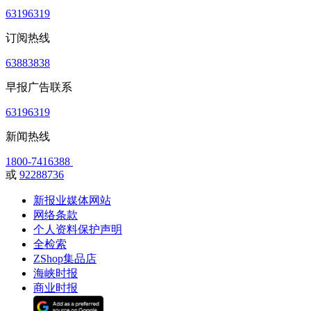
63196319
订阅热线
63883838
早报广告联系
63196319
新闻热线
1800-7416388
或
92288736
新报业媒体网站
网络条款
个人资料保护声明
全检索
ZShop集品店
海峡时报
商业时报