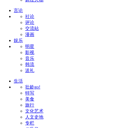
言论
社论
评论
交流站
漫画
娱乐
明星
影视
音乐
韩流
送礼
生活
壮龄go!
特写
美食
旅行
文化艺术
人文史地
专栏