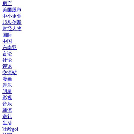
房产
美国股市
中小企业
起步创新
财经人物
国际
中国
东南亚
言论
社论
评论
交流站
漫画
娱乐
明星
影视
音乐
韩流
送礼
生活
壮龄go!