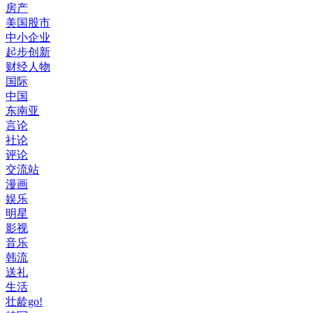
房产
美国股市
中小企业
起步创新
财经人物
国际
中国
东南亚
言论
社论
评论
交流站
漫画
娱乐
明星
影视
音乐
韩流
送礼
生活
壮龄go!