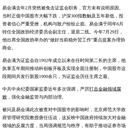
易会满去年2月突然被免去证监会职务，官方未有说明原因。
当时正值中国股市大幅下跌，沪深300指数触及五年新低，投
资者信心严重受挫，机构与散户纷纷止损。易会满于同年6月
转任全国政协经济委员会副主任，退居二线。今年7月29日，
他出席全国政协举办的“做好当前稳外贸工作”重点提案办理协
商会。
易会满为证监会自1992年成立以来在任时间第二长的主席，他
执掌五年期间推动科创板开板及实现全面注册制，中国股市这
段期间共发行新股1900余只，为证监会历任主席之最。
中共中央纪委国家监委近年多次强调，严厉
打击金融领域腐
败
，强化金融监管与内部治理。
被问及易会满此次被查对中国股市的影响时，北京师范大学政
府管理研究院教授唐任伍说，这反映中国政府持续加大对金融
领域的反腐力度，当局强调规范与秩序，有助于推动证券市场