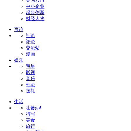
美国股市
中小企业
起步创新
财经人物
言论
社论
评论
交流站
漫画
娱乐
明星
影视
音乐
韩流
送礼
生活
壮龄go!
特写
美食
旅行