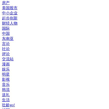
房产
美国股市
中小企业
起步创新
财经人物
国际
中国
东南亚
言论
社论
评论
交流站
漫画
娱乐
明星
影视
音乐
韩流
送礼
生活
壮龄go!