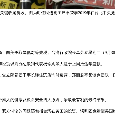
关键收尾阶段。图为时任民进党主席卓荣泰2019年在台北中央
，向美争取降低对等关税。台湾行政院长卓荣泰星期二（9月3
和经贸谈判办总谈判代表杨珍妮等人是于上周抵达华盛顿。
进党立院党团干事长锺佳滨质询时透露，郑丽君率领谈判团队，
台湾人的健康及粮食安全四大原则，争取最有利的最终结果。
率，双方讨论的问题还包括台湾在美国的投资。谈判团也希望美国