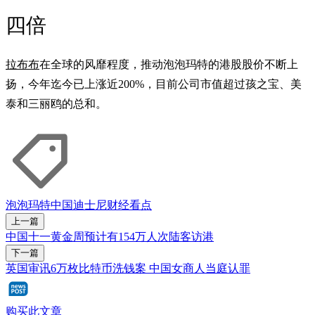
四倍
拉布布
在全球的风靡程度，推动泡泡玛特的港股股价不断上
扬，今年迄今已上涨近200%，目前公司市值超过孩之宝、美
泰和三丽鸥的总和。
泡泡玛特
中国
迪士尼
财经看点
上一篇
中国十一黄金周预计有154万人次陆客访港
下一篇
英国审讯6万枚比特币洗钱案 中国女商人当庭认罪
购买此文章