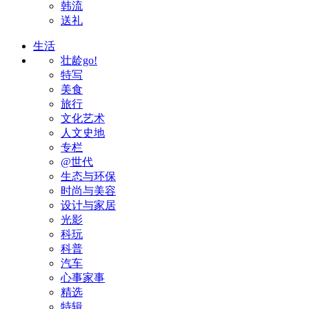
韩流
送礼
生活
壮龄go!
特写
美食
旅行
文化艺术
人文史地
专栏
@世代
生态与环保
时尚与美容
设计与家居
光影
科玩
科普
汽车
心事家事
精选
特辑