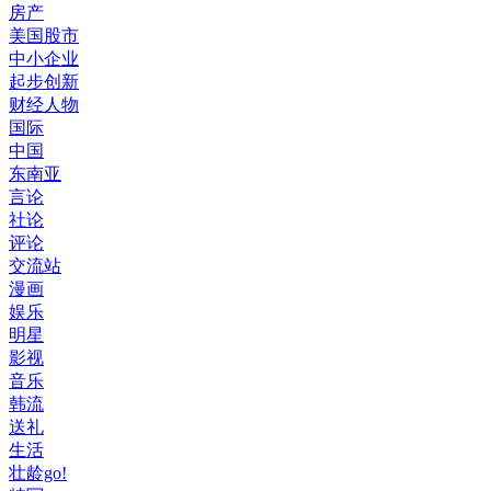
房产
美国股市
中小企业
起步创新
财经人物
国际
中国
东南亚
言论
社论
评论
交流站
漫画
娱乐
明星
影视
音乐
韩流
送礼
生活
壮龄go!