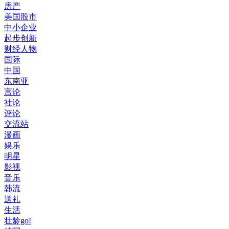
房产
美国股市
中小企业
起步创新
财经人物
国际
中国
东南亚
言论
社论
评论
交流站
漫画
娱乐
明星
影视
音乐
韩流
送礼
生活
壮龄go!