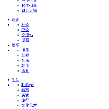
中小企业
起步创新
财经人物
言论
社论
评论
交流站
漫画
娱乐
明星
影视
音乐
韩流
送礼
生活
壮龄go!
特写
美食
旅行
文化艺术