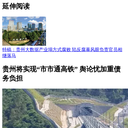
延伸阅读
特稿：贵州大数据产业塌方式腐败 陷反腐暴风眼负责官员相
继落马
贵州将实现“市市通高铁” 舆论忧加重债
务负担