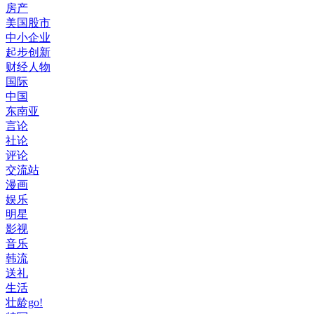
房产
美国股市
中小企业
起步创新
财经人物
国际
中国
东南亚
言论
社论
评论
交流站
漫画
娱乐
明星
影视
音乐
韩流
送礼
生活
壮龄go!