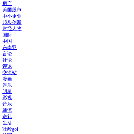
房产
美国股市
中小企业
起步创新
财经人物
国际
中国
东南亚
言论
社论
评论
交流站
漫画
娱乐
明星
影视
音乐
韩流
送礼
生活
壮龄go!