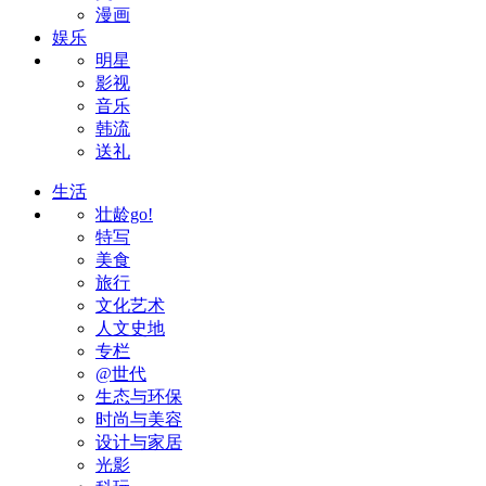
漫画
娱乐
明星
影视
音乐
韩流
送礼
生活
壮龄go!
特写
美食
旅行
文化艺术
人文史地
专栏
@世代
生态与环保
时尚与美容
设计与家居
光影