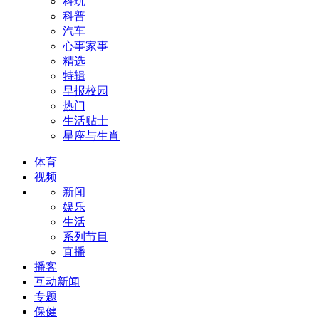
科玩
科普
汽车
心事家事
精选
特辑
早报校园
热门
生活贴士
星座与生肖
体育
视频
新闻
娱乐
生活
系列节目
直播
播客
互动新闻
专题
保健