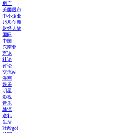
房产
美国股市
中小企业
起步创新
财经人物
国际
中国
东南亚
言论
社论
评论
交流站
漫画
娱乐
明星
影视
音乐
韩流
送礼
生活
壮龄go!