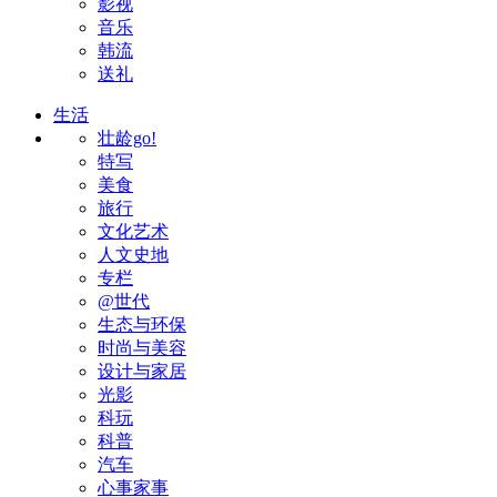
影视
音乐
韩流
送礼
生活
壮龄go!
特写
美食
旅行
文化艺术
人文史地
专栏
@世代
生态与环保
时尚与美容
设计与家居
光影
科玩
科普
汽车
心事家事