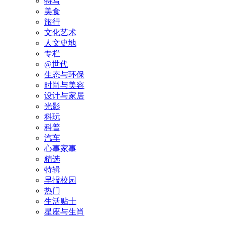
特写
美食
旅行
文化艺术
人文史地
专栏
@世代
生态与环保
时尚与美容
设计与家居
光影
科玩
科普
汽车
心事家事
精选
特辑
早报校园
热门
生活贴士
星座与生肖