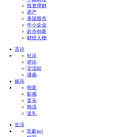
投资理财
房产
美国股市
中小企业
起步创新
财经人物
言论
社论
评论
交流站
漫画
娱乐
明星
影视
音乐
韩流
送礼
生活
壮龄go!