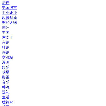
房产
美国股市
中小企业
起步创新
财经人物
国际
中国
东南亚
言论
社论
评论
交流站
漫画
娱乐
明星
影视
音乐
韩流
送礼
生活
壮龄go!