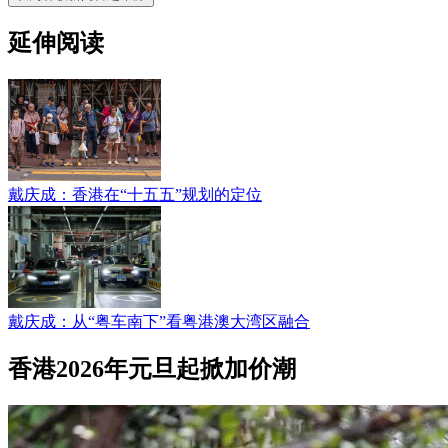
延伸阅读
戴庆成：香港在“十五五”规划的定位
戴庆成：从“粤车南下”看粤港澳大湾区融合
香港2026年元旦起掀加价潮