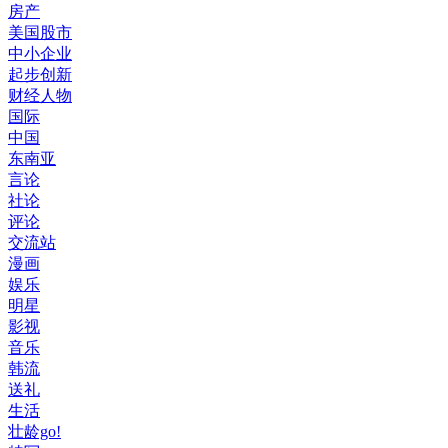
房产
美国股市
中小企业
起步创新
财经人物
国际
中国
东南亚
言论
社论
评论
交流站
漫画
娱乐
明星
影视
音乐
韩流
送礼
生活
壮龄go!