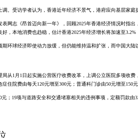
纷上调。受访学者认为，香港近年经济不景气，港府应向基层家庭
日）发表网志《昂首迈向新一年》，回顾2025年香港经济情况时
，本地消费也趋稳，估计香港2025年经济增长将加速至3.2
预期环球经济即使动力放缓，但仍能维持温和扩张，而中国大陆
管理局从1月1日起实施公营医疗收费改革，上调公立医院多项收
；急症住院费由每天120元增至300元；普通科门诊由50元增至
元；19项与道路安全和交通堵塞相关的违例事项，定额罚款由320至
位