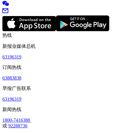
热线
新报业媒体总机
63196319
订阅热线
63883838
早报广告联系
63196319
新闻热线
1800-7416388
或
92288736