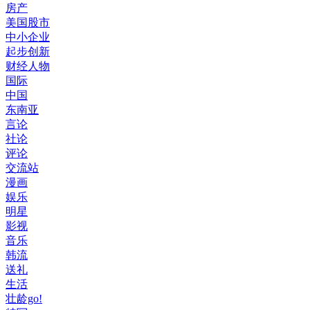
房产
美国股市
中小企业
起步创新
财经人物
国际
中国
东南亚
言论
社论
评论
交流站
漫画
娱乐
明星
影视
音乐
韩流
送礼
生活
壮龄go!