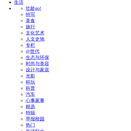
生活
壮龄go!
特写
美食
旅行
文化艺术
人文史地
专栏
@世代
生态与环保
时尚与美容
设计与家居
光影
科玩
科普
汽车
心事家事
精选
特辑
早报校园
热门