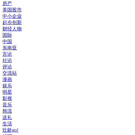
房产
美国股市
中小企业
起步创新
财经人物
国际
中国
东南亚
言论
社论
评论
交流站
漫画
娱乐
明星
影视
音乐
韩流
送礼
生活
壮龄go!