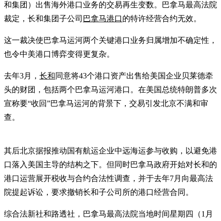
和集团）出售海外港口业务的交易再生变数。巴拿马最高法院
裁定，长和集团子公司
巴拿马港口
的特许经营合约无效。
这一裁决使巴拿马运河两个关键港口业务归属增加不确定性，
也令中美港口博弈变得更复杂。
去年3月，
长和
同意将43个港口资产出售给美国企业贝莱德牵
头的财团，包括两个巴拿马运河港口。在美国总统特朗普多次
宣称要“收回”巴拿马运河的背景下，交易引发北京不满和审
查。
其后北京据报推动国有航运企业中远海运参与收购，以避免港
口落入美国主导的结构之下。但同时巴拿马政府开始对长和的
港口运营展开税收与合约合法性调查，并于去年7月向最高法
院提起诉讼，要求撤销长和子公司所的港口经营合同。
综合法新社和路透社，巴拿马最高法院当地时间星期四（1月