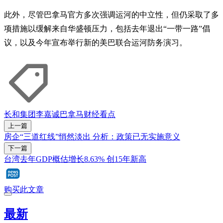
此外，尽管巴拿马官方多次强调运河的中立性，但仍采取了多
项措施以缓解来自华盛顿压力，包括去年退出“一带一路”倡
议，以及今年宣布举行新的美巴联合运河防务演习。
长和集团
李嘉诚
巴拿马
财经看点
上一篇
房企“三道红线”悄然淡出 分析：政策已无实施意义
下一篇
台湾去年GDP概估增长8.63% 创15年新高
购买此文章
最新