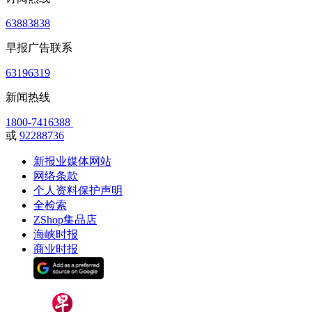
63883838
早报广告联系
63196319
新闻热线
1800-7416388
或
92288736
新报业媒体网站
网络条款
个人资料保护声明
全检索
ZShop集品店
海峡时报
商业时报