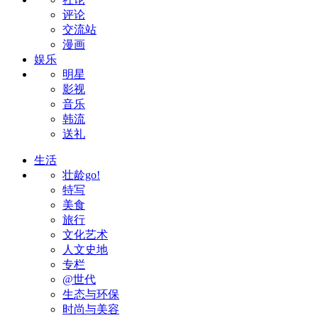
评论
交流站
漫画
娱乐
明星
影视
音乐
韩流
送礼
生活
壮龄go!
特写
美食
旅行
文化艺术
人文史地
专栏
@世代
生态与环保
时尚与美容