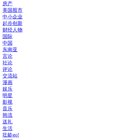
房产
美国股市
中小企业
起步创新
财经人物
国际
中国
东南亚
言论
社论
评论
交流站
漫画
娱乐
明星
影视
音乐
韩流
送礼
生活
壮龄go!