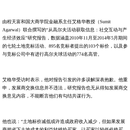
由程天富和国大商学院金融系主任艾格华教授（Sumit
Agarwal）联合撰写的“从高尔夫活动获取信息：社交互动与产
生经济效应”研究报告，数据涵盖2010年11月至2014年5月期间
的七轮土地竞标活动、895名竞标者提出的103个标价，以及参
与竞标公司中有进行高尔夫球活动的774名高管。
艾格华受访时表示，他对报告引发的许多误解深表抱歉。他重
申，发展商交换信息并不违法，研究报告也无从得知发展商交
换意见内容，不能断言他们有勾结共谋行为。
他也说：“土地标价减低或许造成政府收入减少，但如果发展
商把省下土地成本的利益转移给买家，让买家以较低价格买