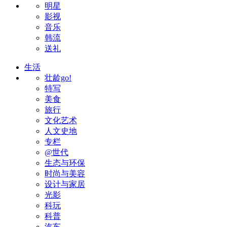
明星
影视
音乐
韩流
送礼
生活
壮龄go!
特写
美食
旅行
文化艺术
人文史地
专栏
@世代
生态与环保
时尚与美容
设计与家居
光影
科玩
科普
汽车