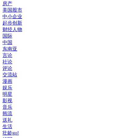
房产
美国股市
中小企业
起步创新
财经人物
国际
中国
东南亚
言论
社论
评论
交流站
漫画
娱乐
明星
影视
音乐
韩流
送礼
生活
壮龄go!