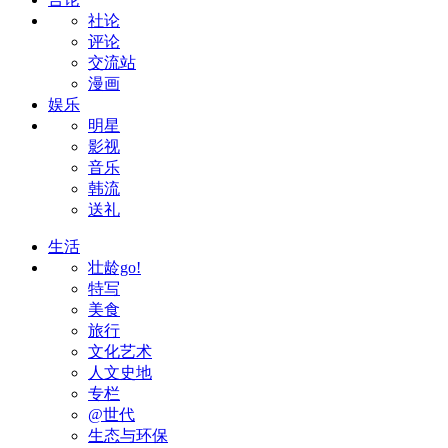
社论
评论
交流站
漫画
娱乐
明星
影视
音乐
韩流
送礼
生活
壮龄go!
特写
美食
旅行
文化艺术
人文史地
专栏
@世代
生态与环保