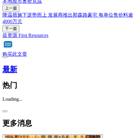
本地股市
奥密克戎
上一篇
降温措施下逆势而上 发展商推出那森路豪宅 每单位售价料逾
4000万元
下一篇
益资源 First Resources
购买此文章
最新
热门
Loading...
更多消息