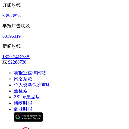
订阅热线
63883838
早报广告联系
63196319
新闻热线
1800-7416388
或
92288736
新报业媒体网站
网络条款
个人资料保护声明
全检索
ZShop集品店
海峡时报
商业时报