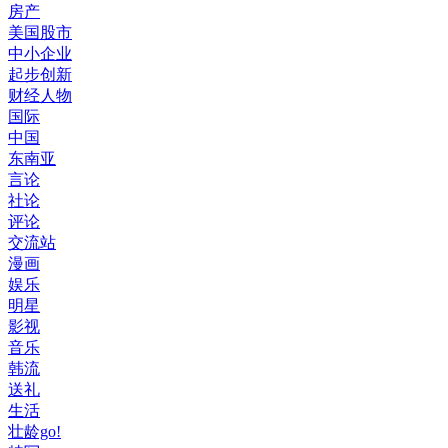
房产
美国股市
中小企业
起步创新
财经人物
国际
中国
东南亚
言论
社论
评论
交流站
漫画
娱乐
明星
影视
音乐
韩流
送礼
生活
壮龄go!