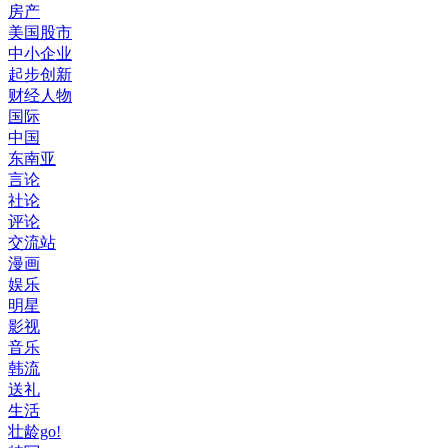
房产
美国股市
中小企业
起步创新
财经人物
国际
中国
东南亚
言论
社论
评论
交流站
漫画
娱乐
明星
影视
音乐
韩流
送礼
生活
壮龄go!