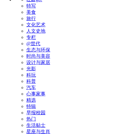
特写
美食
旅行
文化艺术
人文史地
专栏
@世代
生态与环保
时尚与美容
设计与家居
光影
科玩
科普
汽车
心事家事
精选
特辑
早报校园
热门
生活贴士
星座与生肖