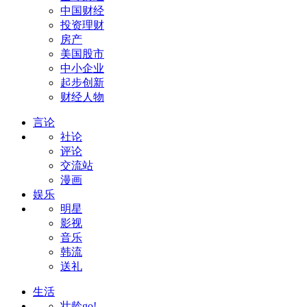
中国财经
投资理财
房产
美国股市
中小企业
起步创新
财经人物
言论
社论
评论
交流站
漫画
娱乐
明星
影视
音乐
韩流
送礼
生活
壮龄go!