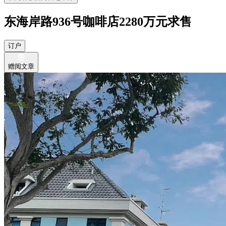
东海岸路936号咖啡店2280万元求售
订户
赠阅文章