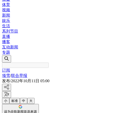
体育
视频
新闻
娱乐
生活
系列节目
直播
播客
互动新闻
专题
订阅
项雪
/
联合早报
发布
/
2022年10月11日 05:00
小
标准
中
大
设为谷歌新闻首选来源