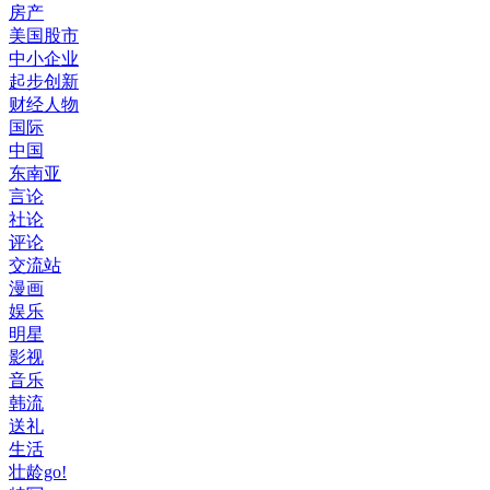
房产
美国股市
中小企业
起步创新
财经人物
国际
中国
东南亚
言论
社论
评论
交流站
漫画
娱乐
明星
影视
音乐
韩流
送礼
生活
壮龄go!