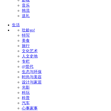
影视
音乐
韩流
送礼
生活
壮龄go!
特写
美食
旅行
文化艺术
人文史地
专栏
@世代
生态与环保
时尚与美容
设计与家居
光影
科玩
科普
汽车
心事家事