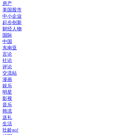
房产
美国股市
中小企业
起步创新
财经人物
国际
中国
东南亚
言论
社论
评论
交流站
漫画
娱乐
明星
影视
音乐
韩流
送礼
生活
壮龄go!