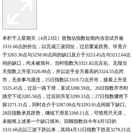
本栏于上星期天（4月23日）曾预估指数短期内当尝试升逾
3331.66点的价位，以完成三波回扯，过后重返跌势。毕竟介
于3263.36点与3258.90点间的缺口及介于3223.45点与3212.64点
间的缺口，尚未被填补。当时指数为3321.82点左右。见报当
天指数上升至3326.88点，并以近乎全天最高的3324.55点闭
市，无奈事与愿违，25日指数以3319.72点开市，接着上升至
3325.45点，过后一路下滑，直试3288.59点。26日指数开市时
跳空下试3285.58点，过后回升至3299.33点；27日指数骤然下
探3271.31点，同时在介于3287.08点与3293.91点间留下缺口。
28日指数承其跌势，继续下滑至3266.11点，可惜咫尺天涯，
未能将上述第一个缺口填补。回顾指数自今年4月5日的
3331.66点以三波下跌以来，其间4月12日指数下跌至3278.21点