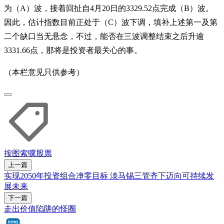
为（A）波，接着回扯自4月20日的3329.52点完成（B）波。
因此，估计指数目前正处于（C）波下调，填补上述第一及第
二个缺口当无悬念，不过，能否在三波调整结束之后升逾
3331.66点，那将是投资者最关心的事。
（本栏意见只供参考）
按图索骥
股票
上一篇
实现2050年投资组合净零目标 淡马锡三管齐下迈向可持续发
展未来
下一篇
走出价值陷阱的怪圈