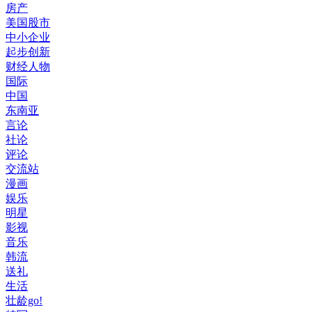
房产
美国股市
中小企业
起步创新
财经人物
国际
中国
东南亚
言论
社论
评论
交流站
漫画
娱乐
明星
影视
音乐
韩流
送礼
生活
壮龄go!