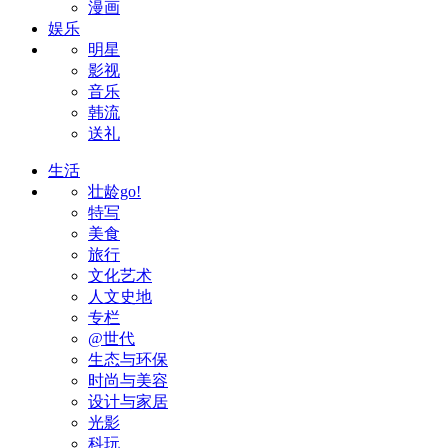
漫画
娱乐
明星
影视
音乐
韩流
送礼
生活
壮龄go!
特写
美食
旅行
文化艺术
人文史地
专栏
@世代
生态与环保
时尚与美容
设计与家居
光影
科玩