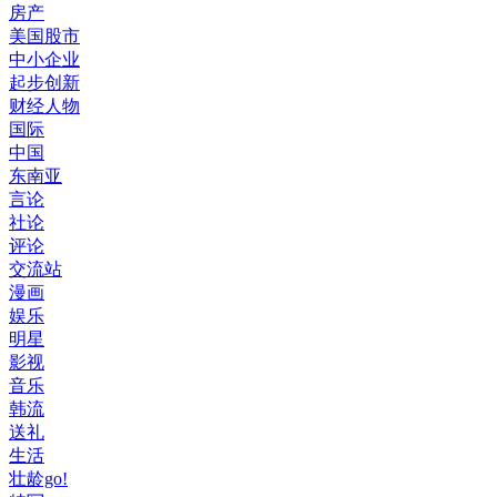
房产
美国股市
中小企业
起步创新
财经人物
国际
中国
东南亚
言论
社论
评论
交流站
漫画
娱乐
明星
影视
音乐
韩流
送礼
生活
壮龄go!