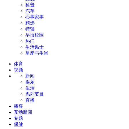
科普
汽车
心事家事
精选
特辑
早报校园
热门
生活贴士
星座与生肖
体育
视频
新闻
娱乐
生活
系列节目
直播
播客
互动新闻
专题
保健