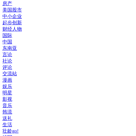
房产
美国股市
中小企业
起步创新
财经人物
国际
中国
东南亚
言论
社论
评论
交流站
漫画
娱乐
明星
影视
音乐
韩流
送礼
生活
壮龄go!