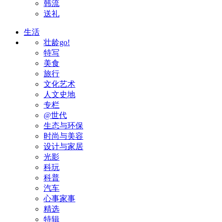
韩流
送礼
生活
壮龄go!
特写
美食
旅行
文化艺术
人文史地
专栏
@世代
生态与环保
时尚与美容
设计与家居
光影
科玩
科普
汽车
心事家事
精选
特辑