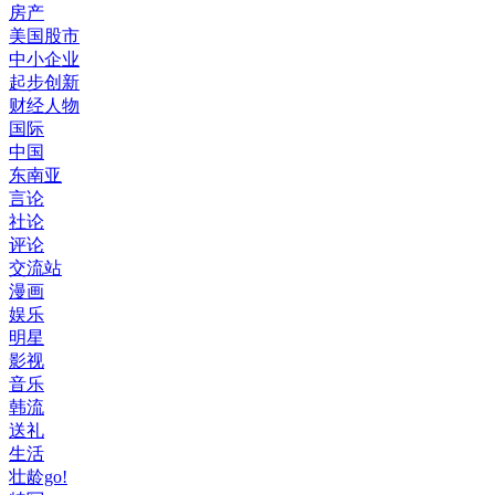
房产
美国股市
中小企业
起步创新
财经人物
国际
中国
东南亚
言论
社论
评论
交流站
漫画
娱乐
明星
影视
音乐
韩流
送礼
生活
壮龄go!