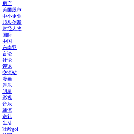
房产
美国股市
中小企业
起步创新
财经人物
国际
中国
东南亚
言论
社论
评论
交流站
漫画
娱乐
明星
影视
音乐
韩流
送礼
生活
壮龄go!