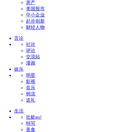
房产
美国股市
中小企业
起步创新
财经人物
言论
社论
评论
交流站
漫画
娱乐
明星
影视
音乐
韩流
送礼
生活
壮龄go!
特写
美食