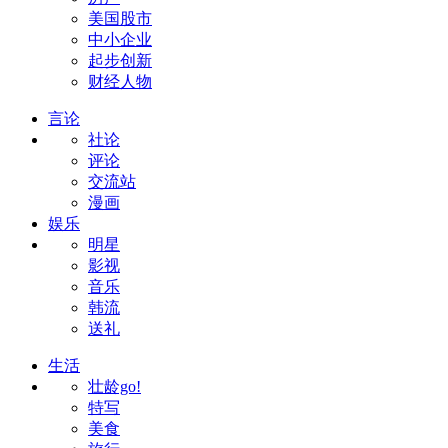
美国股市
中小企业
起步创新
财经人物
言论
社论
评论
交流站
漫画
娱乐
明星
影视
音乐
韩流
送礼
生活
壮龄go!
特写
美食