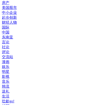
房产
美国股市
中小企业
起步创新
财经人物
国际
中国
东南亚
言论
社论
评论
交流站
漫画
娱乐
明星
影视
音乐
韩流
送礼
生活
壮龄go!