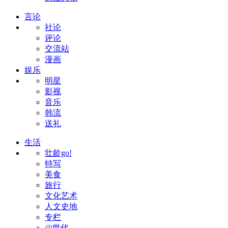
言论
社论
评论
交流站
漫画
娱乐
明星
影视
音乐
韩流
送礼
生活
壮龄go!
特写
美食
旅行
文化艺术
人文史地
专栏
@世代