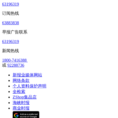
63196319
订阅热线
63883838
早报广告联系
63196319
新闻热线
1800-7416388
或
92288736
新报业媒体网站
网络条款
个人资料保护声明
全检索
ZShop集品店
海峡时报
商业时报