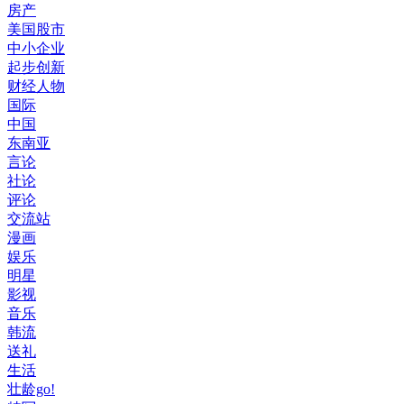
房产
美国股市
中小企业
起步创新
财经人物
国际
中国
东南亚
言论
社论
评论
交流站
漫画
娱乐
明星
影视
音乐
韩流
送礼
生活
壮龄go!