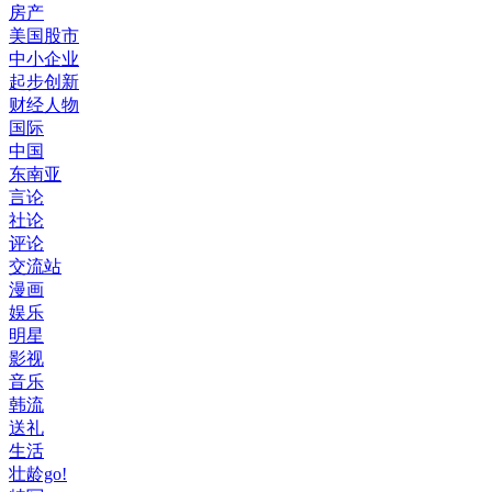
房产
美国股市
中小企业
起步创新
财经人物
国际
中国
东南亚
言论
社论
评论
交流站
漫画
娱乐
明星
影视
音乐
韩流
送礼
生活
壮龄go!