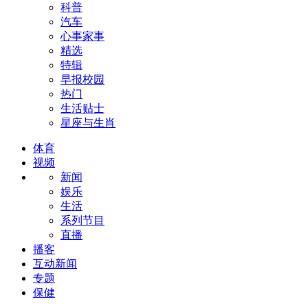
科普
汽车
心事家事
精选
特辑
早报校园
热门
生活贴士
星座与生肖
体育
视频
新闻
娱乐
生活
系列节目
直播
播客
互动新闻
专题
保健