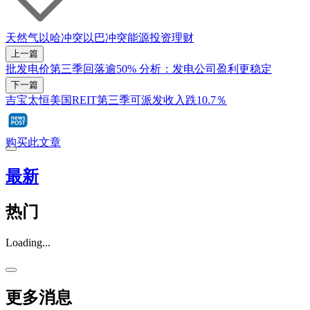
天然气
以哈冲突
以巴冲突
能源
投资理财
上一篇
批发电价第三季回落逾50% 分析：发电公司盈利更稳定
下一篇
吉宝太恒美国REIT第三季可派发收入跌10.7％
购买此文章
最新
热门
Loading...
更多消息