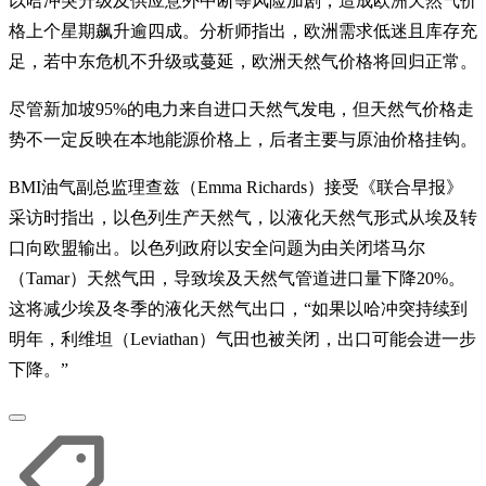
以哈冲突升级及供应意外中断等风险加剧，造成欧洲天然气价
格上个星期飙升逾四成。分析师指出，欧洲需求低迷且库存充
足，若中东危机不升级或蔓延，欧洲天然气价格将回归正常。
尽管新加坡95%的电力来自进口天然气发电，但天然气价格走
势不一定反映在本地能源价格上，后者主要与原油价格挂钩。
BMI油气副总监理查兹（Emma Richards）接受《联合早报》
采访时指出，以色列生产天然气，以液化天然气形式从埃及转
口向欧盟输出。以色列政府以安全问题为由关闭塔马尔
（Tamar）天然气田，导致埃及天然气管道进口量下降20%。
这将减少埃及冬季的液化天然气出口，“如果以哈冲突持续到
明年，利维坦（Leviathan）气田也被关闭，出口可能会进一步
下降。”