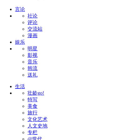
言论
社论
评论
交流站
漫画
娱乐
明星
影视
音乐
韩流
送礼
生活
壮龄go!
特写
美食
旅行
文化艺术
人文史地
专栏
@世代