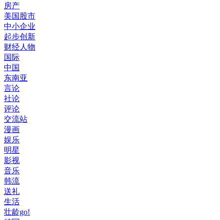
房产
美国股市
中小企业
起步创新
财经人物
国际
中国
东南亚
言论
社论
评论
交流站
漫画
娱乐
明星
影视
音乐
韩流
送礼
生活
壮龄go!