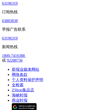
63196319
订阅热线
63883838
早报广告联系
63196319
新闻热线
1800-7416388
或
92288736
新报业媒体网站
网络条款
个人资料保护声明
全检索
ZShop集品店
海峡时报
商业时报