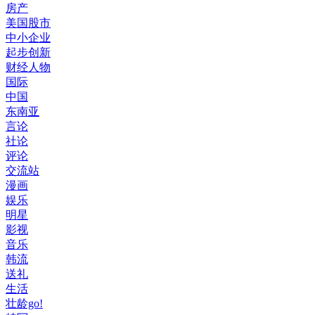
房产
美国股市
中小企业
起步创新
财经人物
国际
中国
东南亚
言论
社论
评论
交流站
漫画
娱乐
明星
影视
音乐
韩流
送礼
生活
壮龄go!