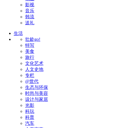
影视
音乐
韩流
送礼
生活
壮龄go!
特写
美食
旅行
文化艺术
人文史地
专栏
@世代
生态与环保
时尚与美容
设计与家居
光影
科玩
科普
汽车