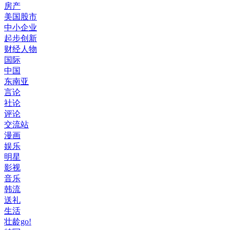
房产
美国股市
中小企业
起步创新
财经人物
国际
中国
东南亚
言论
社论
评论
交流站
漫画
娱乐
明星
影视
音乐
韩流
送礼
生活
壮龄go!