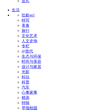
送礼
生活
壮龄go!
特写
美食
旅行
文化艺术
人文史地
专栏
@世代
生态与环保
时尚与美容
设计与家居
光影
科玩
科普
汽车
心事家事
精选
特辑
早报校园