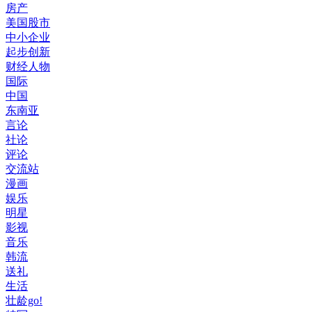
房产
美国股市
中小企业
起步创新
财经人物
国际
中国
东南亚
言论
社论
评论
交流站
漫画
娱乐
明星
影视
音乐
韩流
送礼
生活
壮龄go!