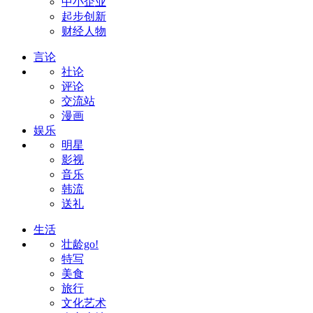
中小企业
起步创新
财经人物
言论
社论
评论
交流站
漫画
娱乐
明星
影视
音乐
韩流
送礼
生活
壮龄go!
特写
美食
旅行
文化艺术