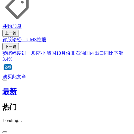
并购
加息
上一篇
评股论经：UMS控股
下一篇
萎缩幅度进一步缩小 我国10月份非石油国内出口同比下滑
3.4%
购买此文章
最新
热门
Loading...