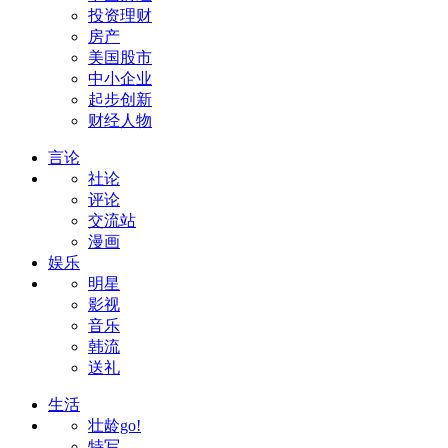
投资理财
房产
美国股市
中小企业
起步创新
财经人物
言论
社论
评论
交流站
漫画
娱乐
明星
影视
音乐
韩流
送礼
生活
壮龄go!
特写