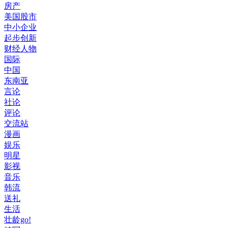
房产
美国股市
中小企业
起步创新
财经人物
国际
中国
东南亚
言论
社论
评论
交流站
漫画
娱乐
明星
影视
音乐
韩流
送礼
生活
壮龄go!