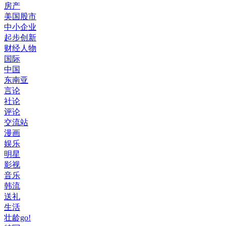
房产
美国股市
中小企业
起步创新
财经人物
国际
中国
东南亚
言论
社论
评论
交流站
漫画
娱乐
明星
影视
音乐
韩流
送礼
生活
壮龄go!