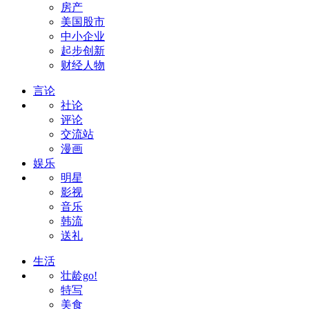
房产
美国股市
中小企业
起步创新
财经人物
言论
社论
评论
交流站
漫画
娱乐
明星
影视
音乐
韩流
送礼
生活
壮龄go!
特写
美食